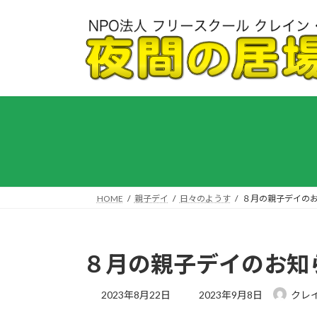
コ
ナ
ン
ビ
テ
ゲ
ン
ー
ツ
シ
へ
ョ
ス
ン
キ
に
ッ
移
プ
動
HOME
親子デイ
日々のようす
８月の親子デイの
８月の親子デイのお知
最
2023年8月22日
2023年9月8日
クレ
終