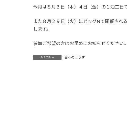
更
今月は８月３日（木）４日（金）の１泊二日
新
日
時
また８月２９日（火）にビッグNで開催される
:
します。
参加ご希望の方はお早めにお知らせください
日々のようす
カテゴリー